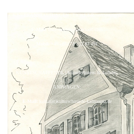
K3-VERANSTALTUNGEN | TICKET-Reservierungen:
E-Mail:
hubertus.hinse(at)icloud.com
Mobil:
+49 - (0)173 - 32 83 491
KUNSTSCHAFFENDE | KünstlerInnen- & Auftritts-
ANFRAGEN:
E-Mail:
kultur(at)kulturschmiede-kallmuenz.de