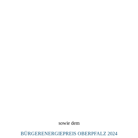
2024_Denkmalpreis_Landkreis_Regensburg_2024_Preisträgeri
n_KULTURSCHMIEDE_Kallmünz
sowie dem
BÜRGERENERGIEPREIS OBERPFALZ 2024