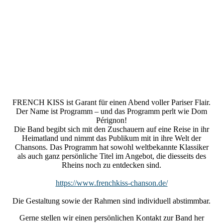
French_Kiss_Chanson_KULTURSCHMIEDE_Kallmünz_(c)_
Uli_Zrenner
FRENCH KISS ist Garant für einen Abend voller Pariser Flair.
Der Name ist Programm – und das Programm perlt wie Dom
Pérignon!
Die Band begibt sich mit den Zuschauern auf eine Reise in ihr
Heimatland und nimmt das Publikum mit in ihre Welt der
Chansons. Das Programm hat sowohl weltbekannte Klassiker
als auch ganz persönliche Titel im Angebot, die diesseits des
Rheins noch zu entdecken sind.
https://www.frenchkiss-chanson.de/
Die Gestaltung sowie der Rahmen sind individuell abstimmbar.
Gerne stellen wir einen persönlichen Kontakt zur Band her