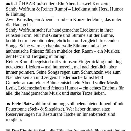
🎄K-LÜHBAR präsentiert: Ein Abend – zwei Konzerte.
Sandy Wolfrum & Reiner Rumpf – Liedkunst mit Herz, Humor
& Haltung
Zwei Künstler, ein Abend – und ein Konzerterlebnis, das unter
die Haut geht.
Sandy Wolfrum steht für handgemachte Liedkunst in ihrer
reinsten Form. Nur mit Gitarre und Stimme auf der Bühne,
berührt er mit emotionalen, ehrlichen und zugleich tröstenden
Songs. Seine warme, charaktervolle Stimme und seine
authentische Präsenz füllen mühelos den Raum – ein Musiker,
der Herz und Tiefgang mitbringt.
Reiner Rumpf begeistert mit virtuosem Fingerpicking und klug
getexteten Liedern – mal humorvoll, mal nachdenklich, aber
immer pointiert. Seine Songs regen zum Schmunzeln wie zum
Nachdenken an und zeigen: Liedermacherkunst lebt!
Gemeinsam auf einer Bühne entsteht ein Abend voller Musik,
Lyrik, Leidenschaft und feinem Humor – ein echtes Erlebnis für
alle, die handgemachte Musik und starke Texte lieben.
🔥 Freie Platzwahl im stimmungsvoll beleuchteten Innenhof mit
Feuertonne (Steh- & Sitzplätze). Wer lieber drinnen sitzt:
Reservierungen für Restaurant-Tische im Innenbereich sind
möglich.
🎟️ Der Eintritt ist frei – die Künstler freuen sich über großzügige