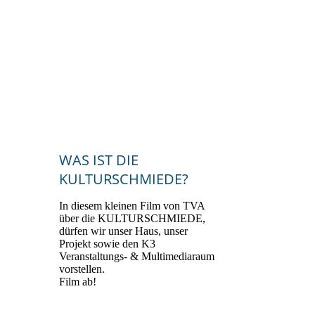
2024_Bürgerenergiepreis_Oberpfal
z_2024_Preisträgerin_KULTURSC
HMIEDE_Kallmünz_3
WAS IST DIE
KULTURSCHMIEDE?
In diesem kleinen Film von TVA
über die KULTURSCHMIEDE,
dürfen wir unser Haus, unser
Projekt sowie den K3
Veranstaltungs- & Multimediaraum
vorstellen.
Film ab!