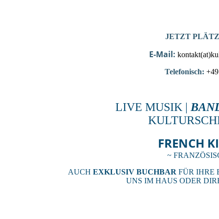
JETZT PLÄT
E-Mail:
kontakt(at)k
Telefonisch:
+49 
LIVE MUSIK |
BAND
KULTURSCHM
FRENCH K
~ FRANZÖSIS
AUCH
EXKLUSIV BUCHBAR
FÜR IHRE 
UNS IM HAUS ODER DI