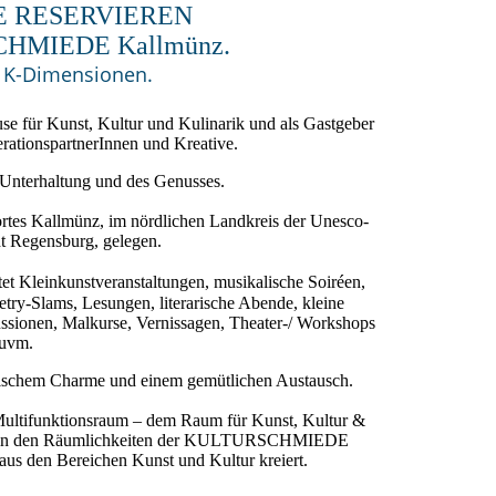
E RESERVIEREN
CHMIEDE Kallmünz.
e K-Dimensionen.
se für Kunst, Kultur und Kulinarik und als Gastgeber
rationspartnerInnen und Kreative.
r Unterhaltung und des Genusses.
rortes Kallmünz, im nördlichen Landkreis der Unesco-
dt Regensburg, gelegen.
tet Kleinkunstveranstaltungen, musikalische Soiréen,
ry-Slams, Lesungen, literarische Abende, kleine
ssionen, Malkurse, Vernissagen, Theater-/ Workshops
uvm.
ösischem Charme und einem gemütlichen Austausch.
Multifunktionsraum – dem Raum für Kunst, Kultur &
den in den Räumlichkeiten der KULTURSCHMIEDE
aus den Bereichen Kunst und Kultur kreiert.