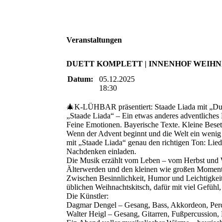
Veranstaltungen
DUETT KOMPLETT | INNENHOF WEIHN
Datum:
05.12.2025
18:30
🎄K-LÜHBAR präsentiert: Staade Liada mit „Due
„Staade Liada“ – Ein etwas anderes adventliches
Feine Emotionen. Bayerische Texte. Kleine Bese
Wenn der Advent beginnt und die Welt ein wenig
mit „Staade Liada“ genau den richtigen Ton: Lie
Nachdenken einladen.
Die Musik erzählt vom Leben – vom Herbst und W
Älterwerden und den kleinen wie großen Momente
Zwischen Besinnlichkeit, Humor und Leichtigkei
üblichen Weihnachtskitsch, dafür mit viel Gefüh
Die Künstler:
Dagmar Dengel – Gesang, Bass, Akkordeon, Per
Walter Heigl – Gesang, Gitarren, Fußpercussion,