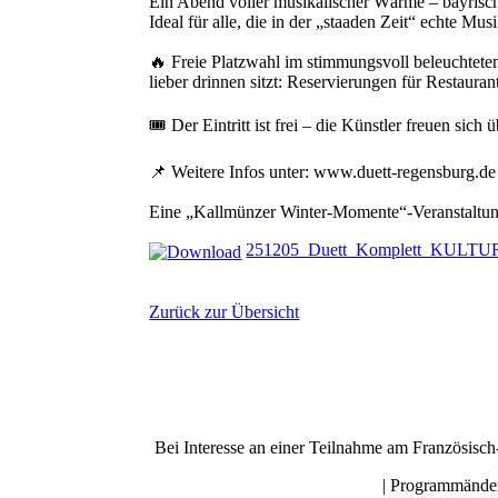
Ein Abend voller musikalischer Wärme – bayrisch,
Ideal für alle, die in der „staaden Zeit“ echte Mu
🔥 Freie Platzwahl im stimmungsvoll beleuchteten
lieber drinnen sitzt: Reservierungen für Restaura
🎟️ Der Eintritt ist frei – die Künstler freuen sic
📌 Weitere Infos unter: www.duett-regensburg.de
Eine „Kallmünzer Winter-Momente“-Veranstaltun
251205_Duett_Komplett_KULTU
Zurück zur Übersicht
Bei Interesse an einer Teilnahme am Französisc
| Programmänder