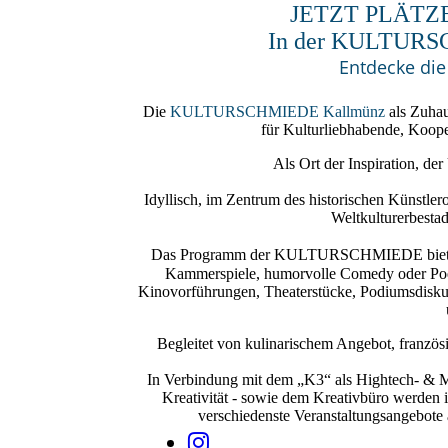
JETZT PLÄTZ
In der KULTURS
Entdecke di
Die
KULTURSCHMIEDE Kallmünz
als Zuhau
für Kulturliebhabende, Koope
Als Ort der Inspiration, de
Idyllisch, im Zentrum des historischen Künstle
Weltkulturerbesta
Das Programm der
KULTURSCHMIEDE
bie
Kammerspiele, humorvolle Comedy oder Poet
Kinovorführungen, Theaterstücke, Podiumsdisku
Begleitet von kulinarischem Angebot, franz
In Verbindung mit dem „K3“ als Hightech- & 
Kreativität - sowie dem Kreativbüro wer
verschiedenste Veranstaltungsangebote 