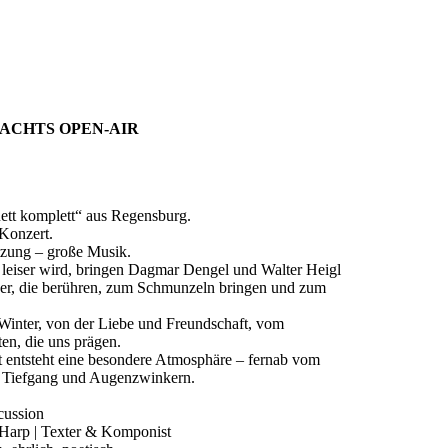
ACHTS OPEN-AIR
tt komplett“ aus Regensburg.
 Konzert.
tzung – große Musik.
 leiser wird, bringen Dagmar Dengel und Walter Heigl
der, die berühren, zum Schmunzeln bringen und zum
inter, von der Liebe und Freundschaft, vom
n, die uns prägen.
t entsteht eine besondere Atmosphäre – fernab vom
l, Tiefgang und Augenzwinkern.
cussion
 Harp | Texter & Komponist