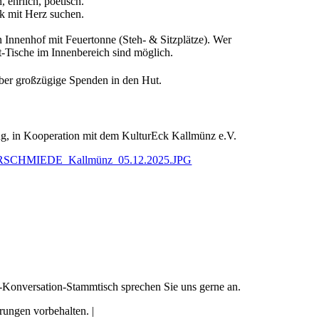
 ehrlich, poetisch.
sik mit Herz suchen.
 Innenhof mit Feuertonne (Steh- & Sitzplätze). Wer
nt-Tische im Innenbereich sind möglich.
h über großzügige Spenden in den Hut.
g, in Kooperation mit dem KulturEck Kallmünz e.V.
RSCHMIEDE_Kallmünz_05.12.2025.JPG
h-Konversation-Stammtisch sprechen Sie uns gerne an.
ungen vorbehalten. |