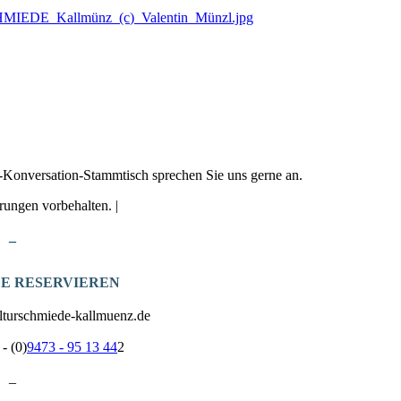
IEDE_Kallmünz_(c)_Valentin_Münzl.jpg
h-Konversation-Stammtisch sprechen Sie uns gerne an.
ungen vorbehalten. |
_
ZE RESERVIEREN
ulturschmiede-kallmuenz.de
- (0)
9473 - 95 13 44
2
_