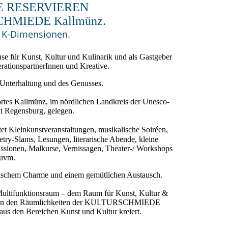
E RESERVIEREN
CHMIEDE Kallmünz.
e K-Dimensionen.
se für Kunst, Kultur und Kulinarik und als Gastgeber
rationspartnerInnen und Kreative.
r Unterhaltung und des Genusses.
rortes Kallmünz, im nördlichen Landkreis der Unesco-
dt Regensburg, gelegen.
tet Kleinkunstveranstaltungen, musikalische Soiréen,
ry-Slams, Lesungen, literarische Abende, kleine
ssionen, Malkurse, Vernissagen, Theater-/ Workshops
uvm.
ösischem Charme und einem gemütlichen Austausch.
Multifunktionsraum – dem Raum für Kunst, Kultur &
den in den Räumlichkeiten der KULTURSCHMIEDE
aus den Bereichen Kunst und Kultur kreiert.