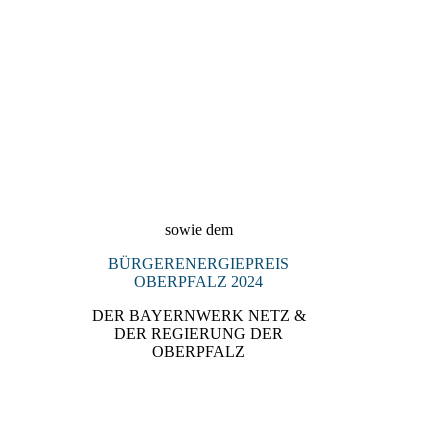
2024_Denkmalpreis_Landkreis_Re
gensburg_2024_Preisträgerin_KUL
TURSCHMIEDE_Kallmünz
sowie dem
BÜRGERENERGIEPREIS
OBERPFALZ 2024
DER BAYERNWERK NETZ &
DER REGIERUNG DER
OBERPFALZ