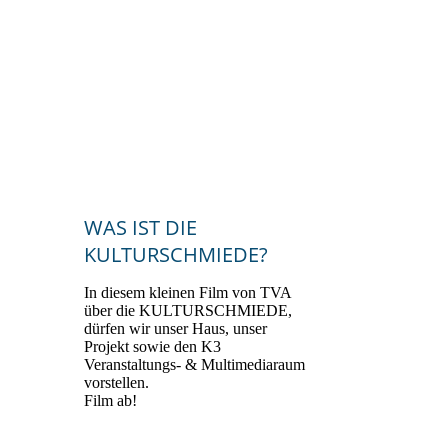
2024_Bürgerenergiepreis_Oberpfal
z_2024_Preisträgerin_KULTURSC
HMIEDE_Kallmünz_3
WAS IST DIE
KULTURSCHMIEDE?
In diesem kleinen Film von TVA
über die KULTURSCHMIEDE,
dürfen wir unser Haus, unser
Projekt sowie den K3
Veranstaltungs- & Multimediaraum
vorstellen.
Film ab!