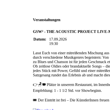
Veranstaltungen
GSW² - THE ACOUSTIC PROJECT LIVE-
Datum:
17.09.2026
19:30
Lasst Euch von einer mitreißenden Mischung aus b
durch verschiedene Musikgenres begeistern: Von
zu Blues und Chanson ist für jeden Geschmack e
Ob zeitlose Oldies oder brandaktuelle Songs – di
jedes Stück mit Power, Gefühl und einer mitreiß
Satzgesang rundet das Erlebnis ab und macht di
👉🪑🍽️ Plätze in unserem Restaurant, im Innenh
Empfehlung: 1 - 1 1/2 Std. vor Showbeginn.
🎟️ Der Eintritt ist frei – Die KünstlerInnen freu