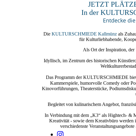
JETZT PLÄTZ
In der KULTURS
Entdecke di
Die
KULTURSCHMIEDE Kallmünz
als Zuhau
für Kulturliebhabende, Koope
Als Ort der Inspiration, de
Idyllisch, im Zentrum des historischen Künstle
Weltkulturerbesta
Das Programm der
KULTURSCHMIEDE
bie
Kammerspiele, humorvolle Comedy oder Poet
Kinovorführungen, Theaterstücke, Podiumsdisku
Begleitet von kulinarischem Angebot, franz
In Verbindung mit dem „K3“ als Hightech- & 
Kreativität - sowie dem Kreativbüro wer
verschiedenste Veranstaltungsangebote 