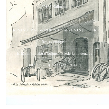
93183 Kallmünz
RESTAURANT & INNENHOF-EVENTS | TISCH-
Reservierungen:
E-Mail:
kontakt(at)kulturschmiede-kallmuenz.de
Tel.:
+49 - (0)
9473 - 95 13 44
2
K3-VERANSTALTUNGEN | TICKET-Reservierungen:
E-Mail:
hubertus.hinse(at)icloud.com