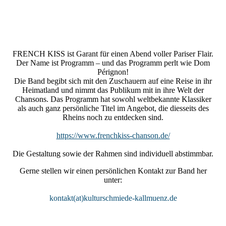
French_Kiss_Chanson_KULTURSCHMIEDE_Kallmünz_(c)_
Uli_Zrenner
FRENCH KISS ist Garant für einen Abend voller Pariser Flair.
Der Name ist Programm – und das Programm perlt wie Dom
Pérignon!
Die Band begibt sich mit den Zuschauern auf eine Reise in ihr
Heimatland und nimmt das Publikum mit in ihre Welt der
Chansons. Das Programm hat sowohl weltbekannte Klassiker
als auch ganz persönliche Titel im Angebot, die diesseits des
Rheins noch zu entdecken sind.
https://www.frenchkiss-chanson.de/
Die Gestaltung sowie der Rahmen sind individuell abstimmbar.
Gerne stellen wir einen persönlichen Kontakt zur Band her
unter:
kontakt(at)kulturschmiede-kallmuenz.de