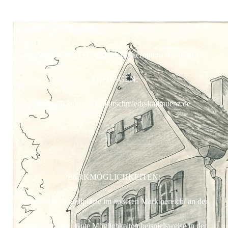
Mobil:
+49 - (0)173 - 32 83 491
KUNSTSCHAFFENDE | KünstlerInnen- & Auftritts-
ANFRAGEN:
E-Mail:
kultur(at)kulturschmiede-kallmuenz.de
PARKMÖGLICHKEITEN:
Ausgewiesene Stellplätze im äußeren Marktbereich/ an den
Straßenrändern. Gute Möglichkeiten beispielsweise in der