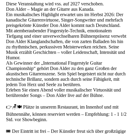
Diese Veranstaltung wird vss. auf 2027 verschoben.
Don Alder – Magie an der Gitarre aus Kanada.
Ein musikalisches Highlight erwartet uns im Herbst 2026: Der
kanadische Gitarrenvirtuose, Singer-Songwriter und mehrfach
preisgekrönte Künstler Don Alder kommt nach Deutschland.
Mit atemberaubender Fingerstyle-Technik, emotionalem
Tiefgang und einer unverwechselbaren Bühnenpräsenz verwebt
Don Alder Klanglandschaften, die von zarten Balladen bis hin
zu rhythmischen, perkussiven Meisterwerken reichen. Seine
Musik erzählt Geschichten – voller Leidenschaft, Intensität und
Humor.
Als Gewinner der „International Fingerstyle Guitar
Championship“ gehört Don Alder zu den ganz Großen der
akustischen Gitarrenszene. Sein Spiel begeistert nicht nur durch
technische Brillanz, sondern auch durch seine Fähigkeit, mit
jedem Ton Herz und Seele zu berühren.
Erleben Sie einen Abend voller musikalischer Virtuosität und
berührender Songs – Don Alder live auf der Bühne.
👉🪑🍽️ Plätze in unserem Restaurant, im Innenhof und mit
Bühnennähe, können reserviert werden – Empfehlung: 1 - 1 1/2
Std. vor Showbeginn.
🎟️ Der Eintritt ist frei – Der Künstler freut sich über großzügige