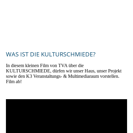
2024_Bürgerenergiepreis_Oberpfalz_2024_Preisträgerin_KUL
TURSCHMIEDE_Kallmünz_3
WAS IST DIE KULTURSCHMIEDE?
In diesem kleinen Film von TVA über die
KULTURSCHMIEDE, dürfen wir unser Haus, unser Projekt
sowie den K3 Veranstaltungs- & Multimediaraum vorstellen.
Film ab!