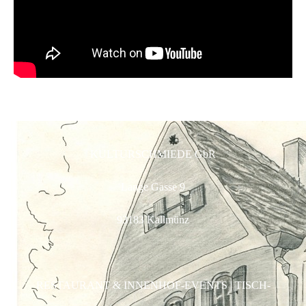
KULTURSCHMIEDE GbR
Lange Gasse 9
93183 Kallmünz
RESTAURANT & INNENHOF-EVENTS | TISCH-