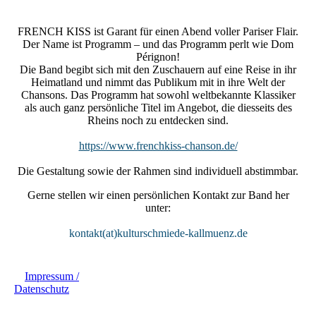
French_Kiss_Chanson_KULTURSCHMIEDE_Kallmünz_(c)_
Uli_Zrenner
FRENCH KISS ist Garant für einen Abend voller Pariser Flair.
Der Name ist Programm – und das Programm perlt wie Dom
Pérignon!
Die Band begibt sich mit den Zuschauern auf eine Reise in ihr
Heimatland und nimmt das Publikum mit in ihre Welt der
Chansons. Das Programm hat sowohl weltbekannte Klassiker
als auch ganz persönliche Titel im Angebot, die diesseits des
Rheins noch zu entdecken sind.
https://www.frenchkiss-chanson.de/
Die Gestaltung sowie der Rahmen sind individuell abstimmbar.
Gerne stellen wir einen persönlichen Kontakt zur Band her
unter:
kontakt(at)kulturschmiede-kallmuenz.de
Impressum /
Datenschutz