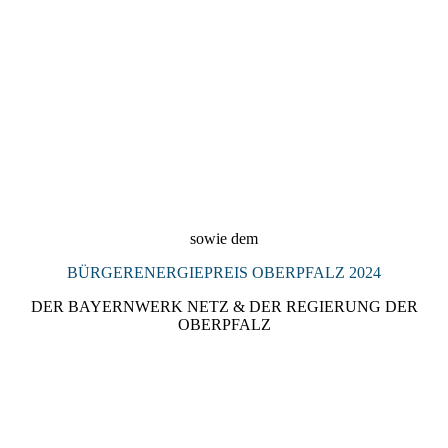
2024_Denkmalpreis_Landkreis_Regensburg_2024_Preisträgeri
n_KULTURSCHMIEDE_Kallmünz
sowie dem
BÜRGERENERGIEPREIS OBERPFALZ 2024
DER BAYERNWERK NETZ & DER REGIERUNG DER
OBERPFALZ