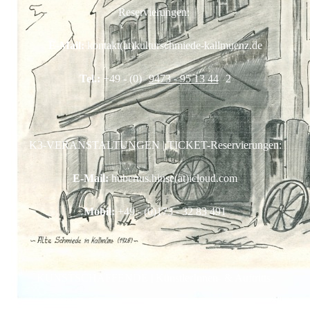
Reservierungen:
E-Mail:
kontakt(at)kulturschmiede-kallmuenz.de
Tel.:
+49 - (0)
9473 - 95 13 44
2
K3-VERANSTALTUNGEN | TICKET-Reservierungen:
E-Mail:
hubertus.hinse(at)icloud.com
Mobil:
+49 - (0)173 - 32 83 491
KUNSTSCHAFFENDE | KünstlerInnen- & Auftritts-