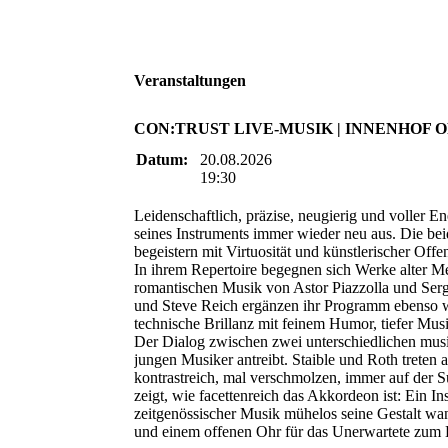
Veranstaltungen
CON:TRUST LIVE-MUSIK | INNENHOF 
Datum:
20.08.2026
19:30
Leidenschaftlich, präzise, neugierig und voller E
seines Instruments immer wieder neu aus. Die be
begeistern mit Virtuosität und künstlerischer Offen
In ihrem Repertoire begegnen sich Werke alter Me
romantischen Musik von Astor Piazzolla und Se
und Steve Reich ergänzen ihr Programm ebenso w
technische Brillanz mit feinem Humor, tiefer Mus
Der Dialog zwischen zwei unterschiedlichen musik
jungen Musiker antreibt. Staible und Roth treten
kontrastreich, mal verschmolzen, immer auf der
zeigt, wie facettenreich das Akkordeon ist: Ein I
zeitgenössischer Musik mühelos seine Gestalt wan
und einem offenen Ohr für das Unerwartete zum 