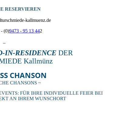
ZE RESERVIEREN
ulturschmiede-kallmuenz.de
- (0)
9473 - 95 13 44
2
_
-IN-RESIDENCE
DER
IEDE Kallmünz
ISS CHANSON
CHE CHANSONS ~
EVENTS: FÜR IHRE INDIVIDUELLE FEIER BEI
REKT AN IHREM WUNSCHORT