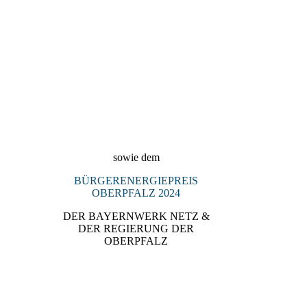
2024_Denkmalpreis_Landkreis_Re
gensburg_2024_Preisträgerin_KUL
TURSCHMIEDE_Kallmünz
sowie dem
BÜRGERENERGIEPREIS
OBERPFALZ 2024
DER BAYERNWERK NETZ &
DER REGIERUNG DER
OBERPFALZ