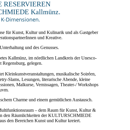
E RESERVIEREN
CHMIEDE Kallmünz.
e K-Dimensionen.
se für Kunst, Kultur und Kulinarik und als Gastgeber
rationspartnerInnen und Kreative.
r Unterhaltung und des Genusses.
rortes Kallmünz, im nördlichen Landkreis der Unesco-
dt Regensburg, gelegen.
tet Kleinkunstveranstaltungen, musikalische Soiréen,
ry-Slams, Lesungen, literarische Abende, kleine
ssionen, Malkurse, Vernissagen, Theater-/ Workshops
uvm.
ösischem Charme und einem gemütlichen Austausch.
Multifunktionsraum – dem Raum für Kunst, Kultur &
den in den Räumlichkeiten der KULTURSCHMIEDE
aus den Bereichen Kunst und Kultur kreiert.