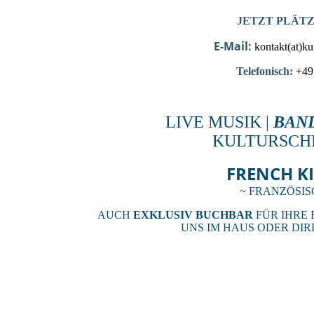
JETZT PLÄT
E-Mail:
kontakt(at)k
Telefonisch:
+49 
LIVE MUSIK |
BAND
KULTURSCHM
FRENCH K
~ FRANZÖSIS
AUCH
EXKLUSIV BUCHBAR
FÜR IHRE 
UNS IM HAUS ODER DI