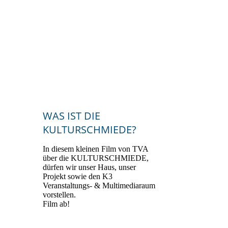
2024_Bürgerenergiepreis_Oberpfal
z_2024_Preisträgerin_KULTURSC
HMIEDE_Kallmünz_3
WAS IST DIE
KULTURSCHMIEDE?
In diesem kleinen Film von TVA
über die KULTURSCHMIEDE,
dürfen wir unser Haus, unser
Projekt sowie den K3
Veranstaltungs- & Multimediaraum
vorstellen.
Film ab!