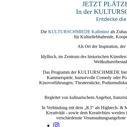
JETZT PLÄTZ
In der KULTURS
Entdecke di
Die
KULTURSCHMIEDE Kallmünz
als Zuhau
für Kulturliebhabende, Koope
Als Ort der Inspiration, de
Idyllisch, im Zentrum des historischen Künstle
Weltkulturerbesta
Das Programm der
KULTURSCHMIEDE
bie
Kammerspiele, humorvolle Comedy oder Poet
Kinovorführungen, Theaterstücke, Podiumsdisku
Begleitet von kulinarischem Angebot, franz
In Verbindung mit dem „K3“ als Hightech- & 
Kreativität - sowie dem Kreativbüro wer
verschiedenste Veranstaltungsangebote 