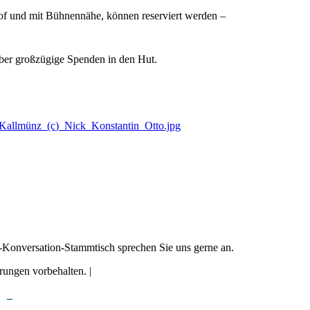
of und mit Bühnennähe, können reserviert werden –
h über großzügige Spenden in den Hut.
ünz_(c)_Nick_Konstantin_Otto.jpg
h-Konversation-Stammtisch sprechen Sie uns gerne an.
ungen vorbehalten. |
_