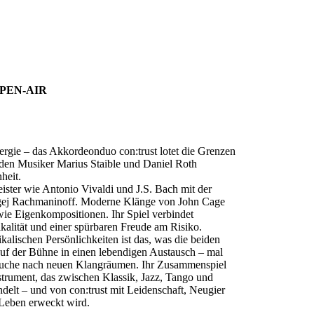
OPEN-AIR
nergie – das Akkordeonduo con:trust lotet die Grenzen
iden Musiker Marius Staible und Daniel Roth
heit.
ister wie Antonio Vivaldi und J.S. Bach mit der
rgej Rachmaninoff. Moderne Klänge von John Cage
ie Eigenkompositionen. Ihr Spiel verbindet
ikalität und einer spürbaren Freude am Risiko.
alischen Persönlichkeiten ist das, was die beiden
 auf der Bühne in einen lebendigen Austausch – mal
 Suche nach neuen Klangräumen. Ihr Zusammenspiel
nstrument, das zwischen Klassik, Jazz, Tango und
delt – und von con:trust mit Leidenschaft, Neugier
Leben erweckt wird.