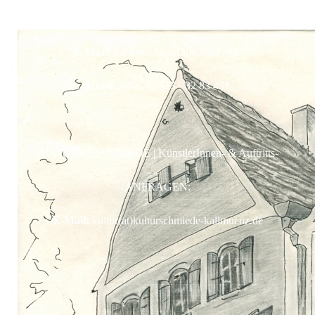
K3-VERANSTALTUNGEN | TICKET-Reservierungen:
E-Mail:
hubertus.hinse(at)icloud.com
Mobil:
+49 - (0)173 - 32 83 491
KUNSTSCHAFFENDE | KünstlerInnen- & Auftritts-
ANFRAGEN:
E-Mail:
kultur(at)kulturschmiede-kallmuenz.de