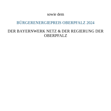
2024_Denkmalpreis_Landkreis_Regensburg_2024_Preisträgeri
n_KULTURSCHMIEDE_Kallmünz
sowie dem
BÜRGERENERGIEPREIS OBERPFALZ 2024
DER BAYERNWERK NETZ & DER REGIERUNG DER
OBERPFALZ