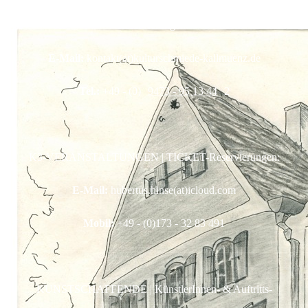
Reservierungen:
E-Mail:
kontakt(at)kulturschmiede-kallmuenz.de
Tel.:
+49 - (0)
9473 - 95 13 44
2
K3-VERANSTALTUNGEN | TICKET-Reservierungen:
E-Mail:
hubertus.hinse(at)icloud.com
Mobil:
+49 - (0)173 - 32 83 491
KUNSTSCHAFFENDE | KünstlerInnen- & Auftritts-