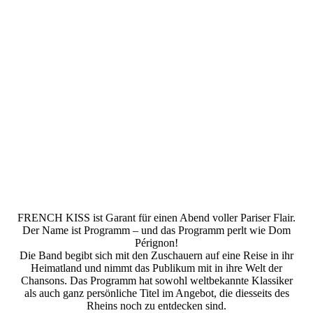
French_Kiss_Chanson_KULTURSCHMIEDE_Kallmünz_(c)_
Uli_Zrenner
FRENCH KISS ist Garant für einen Abend voller Pariser Flair.
Der Name ist Programm – und das Programm perlt wie Dom
Pérignon!
Die Band begibt sich mit den Zuschauern auf eine Reise in ihr
Heimatland und nimmt das Publikum mit in ihre Welt der
Chansons. Das Programm hat sowohl weltbekannte Klassiker
als auch ganz persönliche Titel im Angebot, die diesseits des
Rheins noch zu entdecken sind.