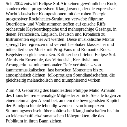
Seit 2004 entwirft Eclipse Sol-Air keinen gewöhnlichen Rock,
sondern einen progressiven Klangkosmos, der die expressive
Wucht klassischer Kompositionen mit der rohen Energie
progressiver Rocktheater-Strukturen verwebt: filigrane
Querflöten- und Violinstimmen treffen auf epische Riffs,
orchestrale Keyboardteppiche und mehrsprachige Gesänge, in
denen Französisch, Englisch, Deutsch und Kroatisch zu
Instrumenten eigener Art werden. Diese musikalische Mixtur
sprengt Genregrenzen und vereint Liebhaber klassischer und
mittelalterlicher Musik mit Prog-Fans und Romantik-Rock-
Begeisterten gleichermaßen. Kritiker beschrieben Eclipse Sol-
Air als ein Ensemble, das Virtuosität, Kreativität und
Arrangierkunst mit emotionaler Tiefe verbindet – von
kammermusikalischen, fast barocken Momenten bis zu
atmosphärisch dichten, folk-progigen Soundlandschaften, die
gleichzeitig melancholisch und triumphierend wirken.
Zum 40. Geburtstag des Bandleaders Philippe Matic-Arnauld
des Lions kehren ehemalige Mitglieder zurück: Sie alle tragen zu
einem einmaligen Abend bei, an dem die bewegendsten Kapitel
der Bandgeschichte lebendig werden – von komplexen
Stimmungswechseln über sphärische Klanglandschaften bis hin
zu leidenschaftlich-dramatischen Höhepunkten, die das
Publikum in ihren Bann ziehen.