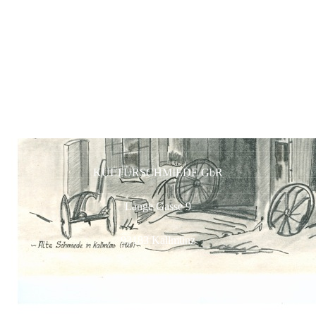
KULTURSCHMIEDE GbR
Lange Gasse 9
93183 Kallmünz
RESTAURANT & INNENHOF-EVENTS | TISCH-